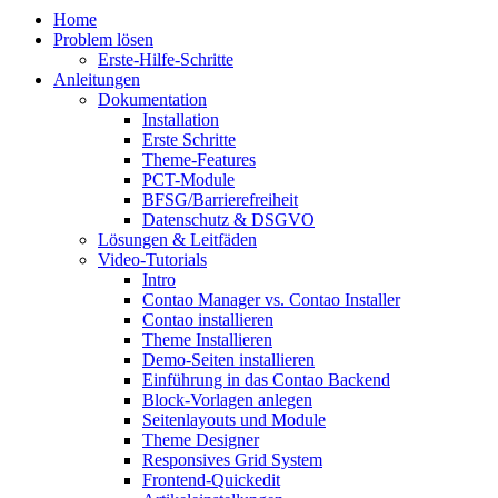
Home
Problem lösen
Erste-Hilfe-Schritte
Anleitungen
Dokumentation
Installation
Erste Schritte
Theme-Features
PCT-Module
BFSG/Barrierefreiheit
Datenschutz & DSGVO
Lösungen & Leitfäden
Video-Tutorials
Intro
Contao Manager vs. Contao Installer
Contao installieren
Theme Installieren
Demo-Seiten installieren
Einführung in das Contao Backend
Block-Vorlagen anlegen
Seitenlayouts und Module
Theme Designer
Responsives Grid System
Frontend-Quickedit