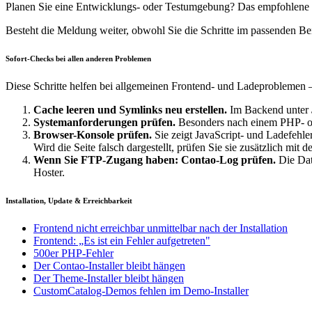
Planen Sie eine Entwicklungs- oder Testumgebung? Das empfohlene 
Besteht die Meldung weiter, obwohl Sie die Schritte im passenden Be
Sofort-Checks bei allen anderen Problemen
Diese Schritte helfen bei allgemeinen Frontend- und Ladeproblemen 
Cache leeren und Symlinks neu erstellen.
Im Backend unter
Systemanforderungen prüfen.
Besonders nach einem PHP- o
Browser-Konsole prüfen.
Sie zeigt JavaScript- und Ladefehler
Wird die Seite falsch dargestellt, prüfen Sie sie zusätzlich mit 
Wenn Sie FTP-Zugang haben: Contao-Log prüfen.
Die Dat
Hoster.
Installation, Update & Erreichbarkeit
Frontend nicht erreichbar unmittelbar nach der Installation
Frontend: „Es ist ein Fehler aufgetreten"
500er PHP-Fehler
Der Contao-Installer bleibt hängen
Der Theme-Installer bleibt hängen
CustomCatalog-Demos fehlen im Demo-Installer